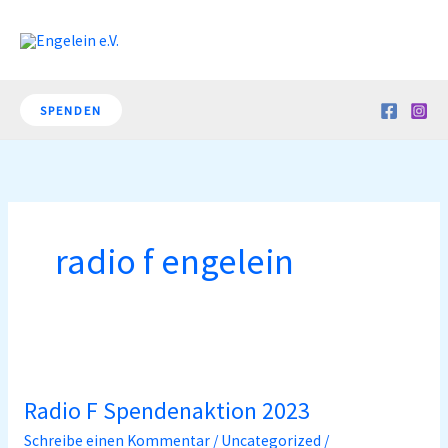
Zum
Inhalt
springen
SPENDEN
radio f engelein
Radio
F
Radio F Spendenaktion 2023
Spendenaktion
2023
Schreibe einen Kommentar
/
Uncategorized
/