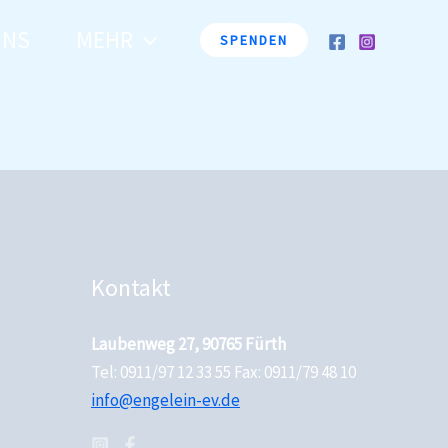
UNS
MEHR
SPENDEN
Kontakt
Laubenweg 27, 90765 Fürth
Tel: 0911/97 12 33 55 Fax: 0911/79 48 10
info@engelein-ev.de