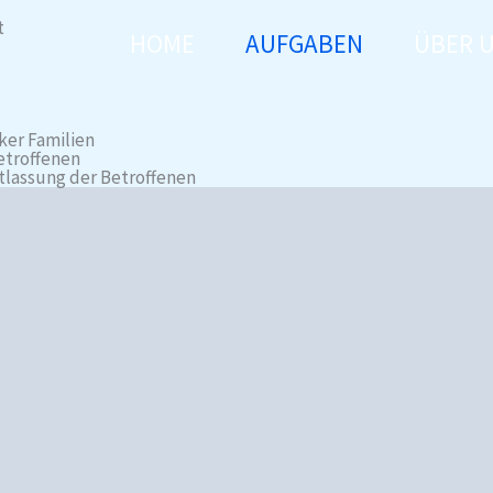
t
HOME
AUFGABEN
ÜBER 
nker Familien
etroffenen
tlassung der Betroffenen