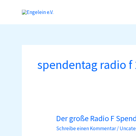
Zum
Inhalt
springen
spendentag radio f
Der große Radio F Spend
Der
große
Schreibe einen Kommentar
/
Uncate
Radio