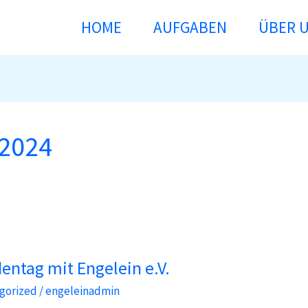
HOME
AUFGABEN
ÜBER 
 2024
entag mit Engelein e.V.
gorized
/
engeleinadmin