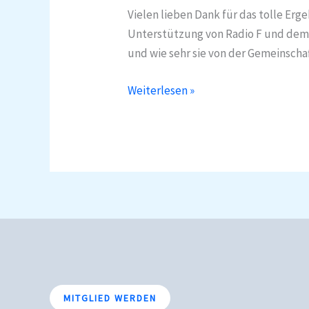
Vielen lieben Dank für das tolle Erg
F
Unterstützung von Radio F und dem B
Spendentag
und wie sehr sie von der Gemeinscha
mit
Engelein
Weiterlesen »
e.V.
MITGLIED WERDEN