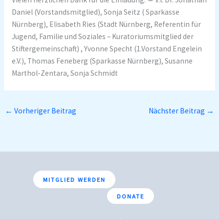
Daniel (Vorstandsmitglied), Sonja Seitz ( Sparkasse
Nürnberg), Elisabeth Ries (Stadt Nürnberg, Referentin für
Jugend, Familie und Soziales – Kuratoriumsmitglied der
Stiftergemeinschaft) , Yvonne Specht (1.Vorstand Engelein
e.V.), Thomas Feneberg (Sparkasse Nürnberg), Susanne
Marthol-Zentara, Sonja Schmidt
←
Vorheriger Beitrag
Nächster Beitrag
→
MITGLIED WERDEN
DONATE