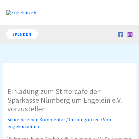
Zum
Inhalt
springen
SPENDEN
Einladung zum Stiftercafe der
Sparkasse Nürnberg um Engelein e.V.
vorzustellen
Schreibe einen Kommentar
/
Uncategorized
/ Von
engeleinadmin
Vielen herzlichen Dank für die Einladung. 🪽V.l. Dr. Jonathan