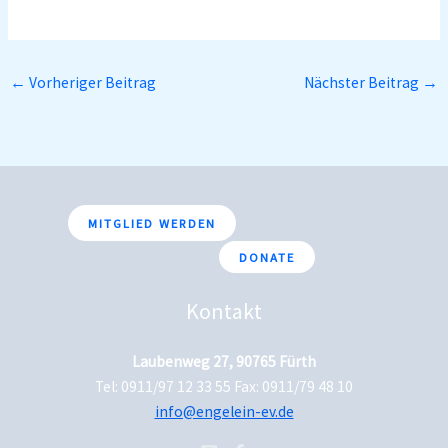
←
Vorheriger Beitrag
Nächster Beitrag
→
MITGLIED WERDEN
DONATE
Kontakt
Laubenweg 27, 90765 Fürth
Tel: 0911/97 12 33 55 Fax: 0911/79 48 10
info@engelein-ev.de