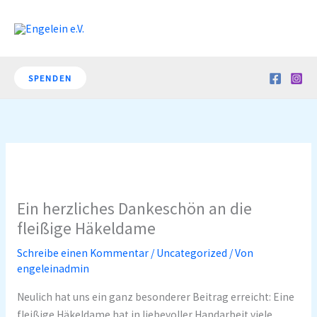
Zum
Inhalt
springen
SPENDEN
Ein herzliches Dankeschön an die
fleißige Häkeldame
Schreibe einen Kommentar
/
Uncategorized
/ Von
engeleinadmin
Neulich hat uns ein ganz besonderer Beitrag erreicht: Eine
fleißige Häkeldame hat in liebevoller Handarbeit viele