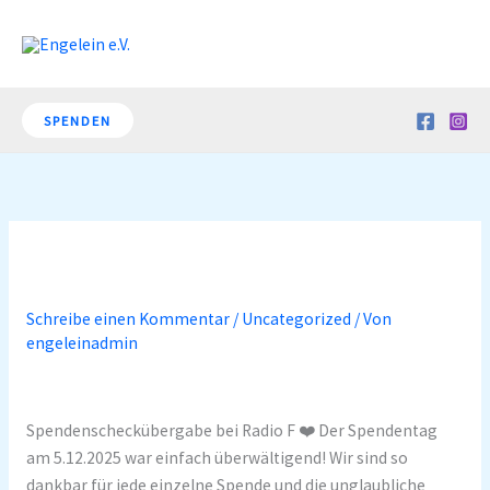
Zum
Inhalt
springen
SPENDEN
Schreibe einen Kommentar
/
Uncategorized
/ Von
engeleinadmin
Spendenscheckübergabe bei Radio F ❤️ Der Spendentag
am 5.12.2025 war einfach überwältigend! Wir sind so
dankbar für jede einzelne Spende und die unglaubliche